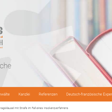
sche
nwälte
Kanzlei
Referenzen
Deutsch-französische Expe
ragsklausel mit Strafe im Fall eines Insolvenzverfahrens