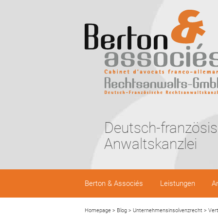
Deutsch-französi
Anwaltskanzlei
Berton & Associés
Leistungen
A
Homepage
>
Blog
>
Unternehmensinsolvenzrecht
>
Vert