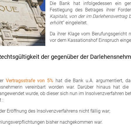
Die Bank hat infolgedessen ein geri
Festlegung des Betrages ihrer Forde
Kapitals, von der im Darlehensvertrag
erhöh
t“ eingeleitet.
Da ihrer Klage vom Berufungsgericht n
vor dem Kassationshof Einspruch einge
Rechtsgültigkeit der gegenüber der Darlehensneh
der
Vertragsstrafe von 5%
hat die Bank u.A. argumentiert, d
snehmerin vereinbart worden war. Darüber hinaus hat die 
ngewendet wurde, ob dieser sich nun im Insolvenzverfahren bef
 :
r Eröffnung des Insolvenzverfahrens nicht fällig war;
ahlungsverpflichtungen bisher nachgekommen war.