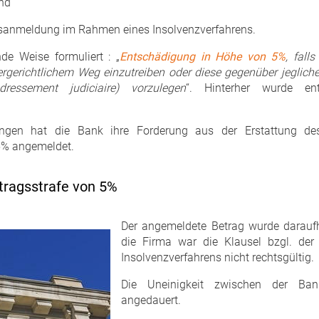
nd
gsanmeldung im Rahmen eines Insolvenzverfahrens.
de Weise formuliert : „
Entschädigung in Höhe von 5%
, fall
ergerichtlichem Weg einzutreiben oder diese gegenüber jeglic
edressement judiciaire
) vorzulegen
“. Hinterher wurde en
gen hat die Bank ihre Forderung aus der Erstattung des
 5% angemeldet.
tragsstrafe von 5%
Der angemeldete Betrag wurde daraufhi
die Firma war die Klausel bzgl. der
Insolvenzverfahrens nicht rechtsgültig.
Die Uneinigkeit zwischen der Ba
angedauert.