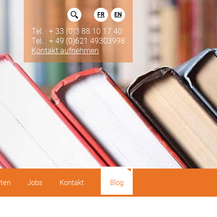
FR
EN
Tel. : + 33 (0)3 88 10 17 40
Tel. : + 49 (0)621 49303998
Kontakt aufnehmen
rten
Jobs
Kontakt
Blog