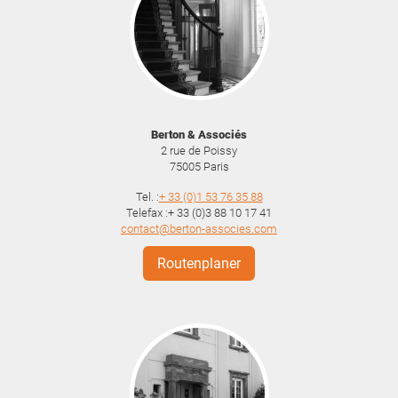
Berton & Associés
2 rue de Poissy
75005
Paris
Tel. :
+ 33 (0)1 53 76 35 88
Telefax :+ 33 (0)3 88 10 17 41
contact@berton-associes.com
Routenplaner