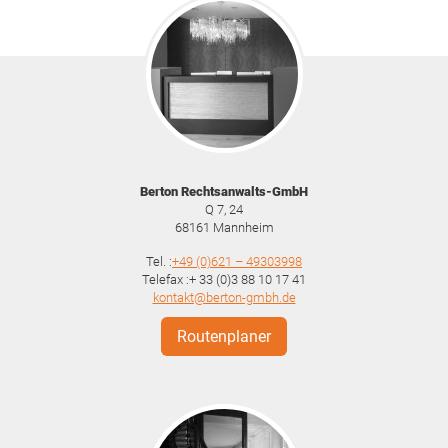
Berton Rechtsanwalts-GmbH
Q 7, 24
68161
Mannheim
Tel. :
+49 (0)621 – 49303998
Telefax :+ 33 (0)3 88 10 17 41
kontakt@berton-gmbh.de
Routenplaner