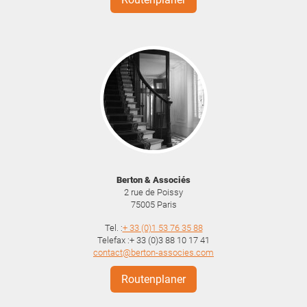
Berton & Associés
2 rue de Poissy
75005
Paris
Tel. :
+ 33 (0)1 53 76 35 88
Telefax :+ 33 (0)3 88 10 17 41
contact@berton-associes.com
Routenplaner