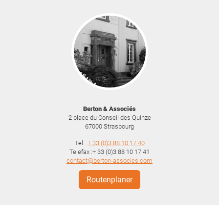
Berton & Associés
2 place du Conseil des Quinze
67000
Strasbourg
Tel. :
+ 33 (0)3 88 10 17 40
Telefax :+ 33 (0)3 88 10 17 41
contact@berton-associes.com
Routenplaner