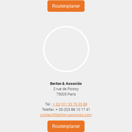
Routenplaner
Berton & Associés
2 rue de Poissy
75005
Paris
Tel. :
+ 33 (0)1 53 76 35 88
Telefax :+ 33 (0)3 88 10 17 41
contact@berton-associes.com
Routenplaner