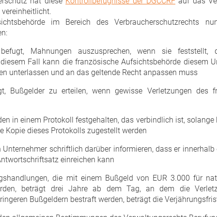
erschutz hat diese
Kontrollbefugnisse der DGCCRF
auf das Ve
ereinheitlicht.
ichtsbehörde im Bereich des Verbraucherschutzrechts nun
en:
efugt, Mahnungen auszusprechen, wenn sie feststellt, d
iesem Fall kann die französische Aufsichtsbehörde diesem Unt
en unterlassen und an das geltende Recht anpassen muss
, Bußgelder zu erteilen, wenn gewisse Verletzungen des fr
n in einem Protokoll festgehalten, das verbindlich ist, solang
 Kopie dieses Protokolls zugestellt werden
nternehmer schriftlich darüber informieren, dass er innerhalb 
ntwortschriftsatz einreichen kann
zungshandlungen, die mit einem Bußgeld von EUR 3.000 für na
 werden, beträgt drei Jahre ab dem Tag, an dem die Verle
ingeren Bußgeldern bestraft werden, beträgt die Verjährungsfris