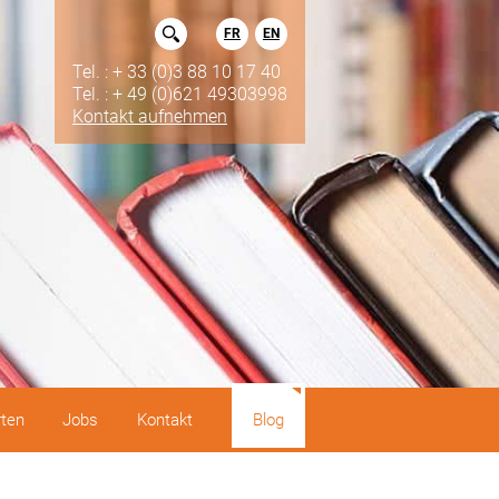
FR
EN
Tel. : + 33 (0)3 88 10 17 40
Tel. : + 49 (0)621 49303998
Kontakt aufnehmen
rten
Jobs
Kontakt
Blog