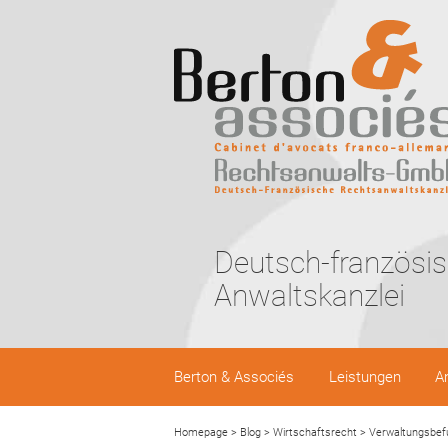
Deutsch-französi
Anwaltskanzlei
Berton & Associés
Leistungen
A
Homepage
>
Blog
>
Wirtschaftsrecht
>
Verwaltungsbef