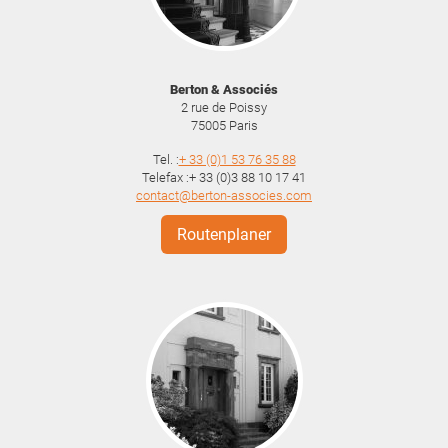
Berton & Associés
2 rue de Poissy
75005
Paris
Tel. :
+ 33 (0)1 53 76 35 88
Telefax :+ 33 (0)3 88 10 17 41
contact@berton-associes.com
Routenplaner