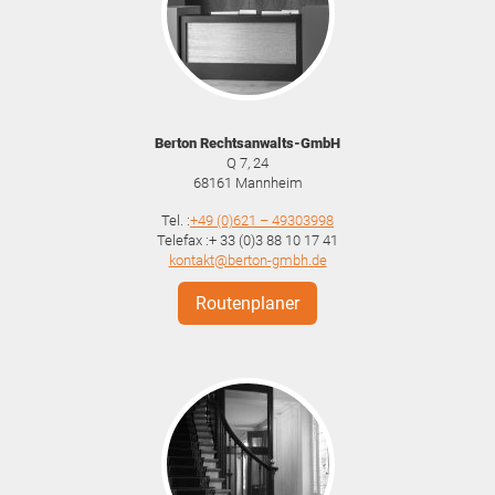
Berton Rechtsanwalts-GmbH
Q 7, 24
68161
Mannheim
Tel. :
+49 (0)621 – 49303998
Telefax :+ 33 (0)3 88 10 17 41
kontakt@berton-gmbh.de
Routenplaner