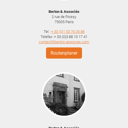
Berton & Associés
2 rue de Poissy
75005
Paris
Tel. :
+ 33 (0)1 53 76 35 88
Telefax :+ 33 (0)3 88 10 17 41
contact@berton-associes.com
Routenplaner