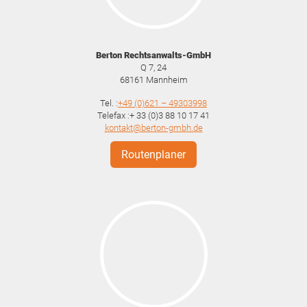
Berton Rechtsanwalts-GmbH
Q 7, 24
68161
Mannheim
Tel. :
+49 (0)621 – 49303998
Telefax :+ 33 (0)3 88 10 17 41
kontakt@berton-gmbh.de
Routenplaner