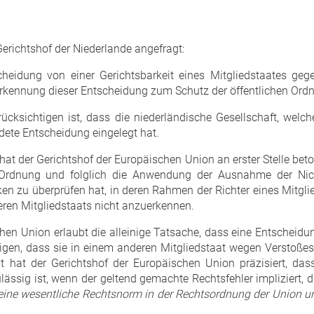
Gerichtshof der Niederlande angefragt:
cheidung von einer Gerichtsbarkeit eines Mitgliedstaates ge
erkennung dieser Entscheidung zum Schutz der öffentlichen Ordn
cksichtigen ist, dass die niederländische Gesellschaft, welch
ete Entscheidung eingelegt hat.
at der Gerichtshof der Europäischen Union an erster Stelle beton
en Ordnung und folglich die Anwendung der Ausnahme der Ni
n zu überprüfen hat, in deren Rahmen der Richter eines Mitglie
ren Mitgliedstaats nicht anzuerkennen.
n Union erlaubt die alleinige Tatsache, dass eine Entscheidun
ertigen, dass sie in einem anderen Mitgliedstaat wegen Verstoße
it hat der Gerichtshof der Europäischen Union präzisiert, das
ssig ist, wenn der geltend gemachte Rechtsfehler impliziert,
 eine wesentliche Rechtsnorm in der Rechtsordnung der Union un