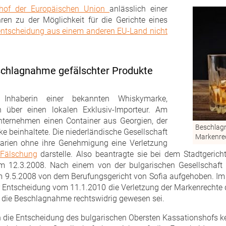
tshof der Europäischen Union
anlässlich einer
en zu der Möglichkeit für die Gerichte eines
entscheidung aus einem anderen EU-Land nicht
schlagnahme gefälschter Produkte
, Inhaberin einer bekannten Whiskymarke,
n über einen lokalen Exklusiv-Importeur. Am
Unternehmen einen Container aus Georgien, der
Besch
e beinhaltete. Die niederländische Gesellschaft
Markenre
garien ohne ihre Genehmigung eine Verletzung
Fälschung
darstelle. Also beantragte sie bei dem Stadtgerich
m 12.3.2008. Nach einem von der bulgarischen Gesellschaft 
 9.5.2008 von dem Berufungsgericht von Sofia aufgehoben. Im Ü
r Entscheidung vom 11.1.2010 die Verletzung der Markenrechte d
 die Beschlagnahme rechtswidrig gewesen sei.
n die Entscheidung des bulgarischen Obersten Kassationshofs ke