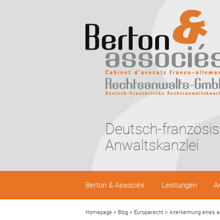
Deutsch-französi
Anwaltskanzlei
Berton & Associés
Leistungen
A
Homepage
>
Blog
>
Europarecht
>
Anerkennung eines au