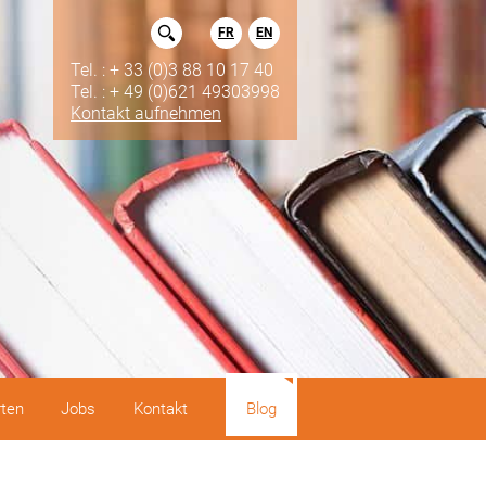
FR
EN
Tel. : + 33 (0)3 88 10 17 40
Tel. : + 49 (0)621 49303998
Kontakt aufnehmen
rten
Jobs
Kontakt
Blog