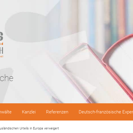
sche
nwälte
Kanzlei
Referenzen
Deutsch-französische Expe
sländischen Urteils in Europa verweigert