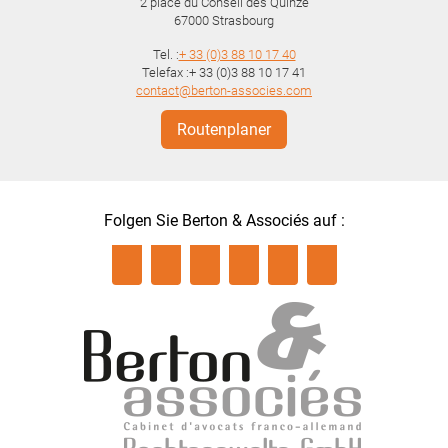
2 place du Conseil des Quinze
67000
Strasbourg
Tel. :
+ 33 (0)3 88 10 17 40
Telefax :+ 33 (0)3 88 10 17 41
contact@berton-associes.com
Routenplaner
Folgen Sie Berton & Associés auf :