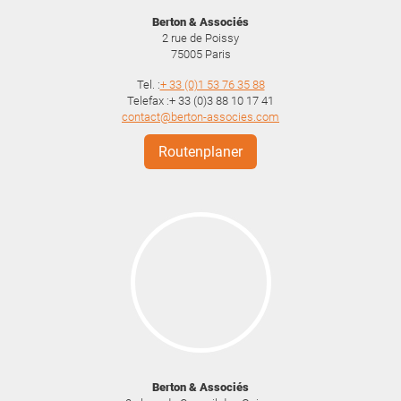
Berton & Associés
2 rue de Poissy
75005
Paris
Tel. :
+ 33 (0)1 53 76 35 88
Telefax :+ 33 (0)3 88 10 17 41
contact@berton-associes.com
Routenplaner
Berton & Associés