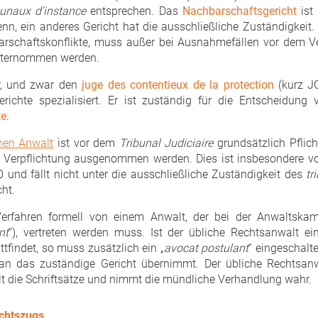
bunaux d‘instance
entsprechen. Das
Nachbarschaftsgericht
ist 
nn, ein anderes Gericht hat die ausschließliche Zuständigkeit. 
barschaftskonflikte, muss außer bei Ausnahmefällen vor dem V
unternommen werden.
r, und zwar den
juge des contentieux de la protection
(kurz JC
ichte spezialisiert. Er ist zuständig für die Entscheidung
te
.
hen Anwalt
ist vor dem
Tribunal Judiciaire
grundsätzlich Pflich
 Verpflichtung ausgenommen werden. Dies ist insbesondere vor
 und fällt nicht unter die ausschließliche Zuständigkeit des
tri
cht.
erfahren formell von einem Anwalt, der bei der Anwaltskam
nt
“), vertreten werden muss. Ist der übliche Rechtsanwalt ei
ttfindet, so muss zusätzlich ein „
avocat postulant
“ eingeschalt
 an das zuständige Gericht übernimmt. Der übliche Rechtsanw
tellt die Schriftsätze und nimmt die mündliche Verhandlung wahr.
echtszugs