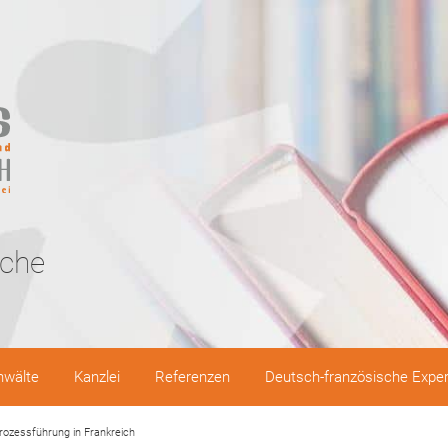
sche
nwälte
Kanzlei
Referenzen
Deutsch-französische Expe
rozessführung in Frankreich