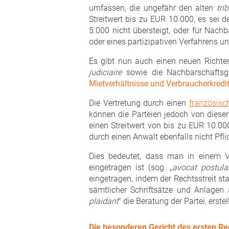
umfassen, die ungefähr den alten
tri
Streitwert bis zu EUR 10.000, es sei de
5.000 nicht übersteigt, oder für Nach
oder eines partizipativen Verfahrens 
Es gibt nun auch einen neuen Richte
judiciaire
sowie die Nachbarschaftsger
Mietverhältnisse und Verbraucherkredi
Die Vertretung durch einen
französisc
können die Parteien jedoch von dieser
einen Streitwert von bis zu EUR 10.000
durch einen Anwalt ebenfalls nicht Pfli
Dies bedeutet, dass man in einem V
eingetragen ist (sog. „
avocat postula
eingetragen, indem der Rechtsstreit sta
sämtlicher Schriftsätze und Anlagen
plaidant
“ die Beratung der Partei, ers
Die besonderen Gericht des ersten R