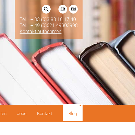
FR
EN
Tel. : + 33 (0)3 88 10 17 40
Tel. : + 49 (0)621 49303998
Kontakt aufnehmen
rten
Jobs
Kontakt
Blog